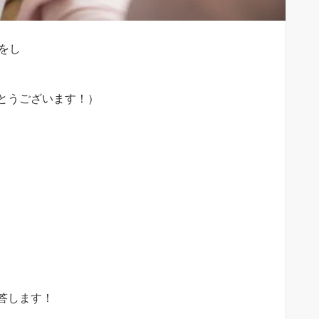
破をし
とうございます！）
答します！