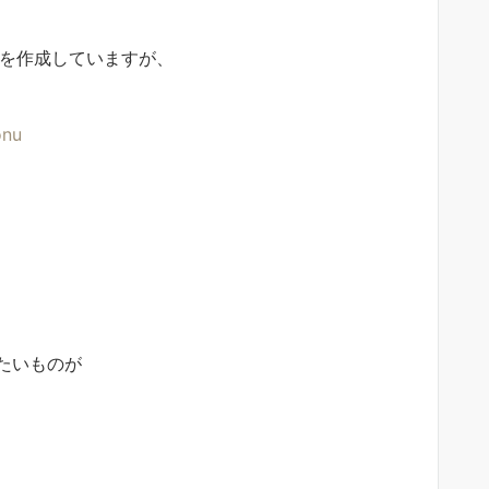
のを作成していますが、
onu
たいものが
。