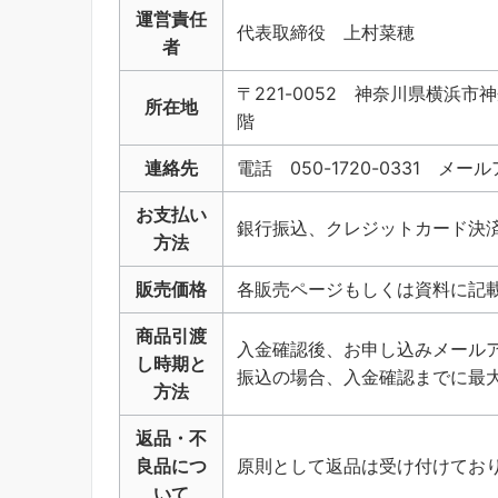
運営責任
代表取締役 上村菜穂
者
〒221-0052 神奈川県横浜市
所在地
階
連絡先
電話 050-1720-0331 メールアド
お支払い
銀行振込、クレジットカード決
方法
販売価格
各販売ページもしくは資料に記
商品引渡
入金確認後、お申し込みメール
し時期と
振込の場合、入金確認までに最
方法
返品・不
良品につ
原則として返品は受け付けてお
いて