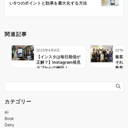
シ
い5つのポイントと効果を最大化する方法
ョ
ン
関連記事
2023年4月4日
2019年
【インスタは毎日発信が
集客
正解？】Instagram発見
それで
タブからの検証！
集客を
とは
カテゴリー
AI
Book
Dairy