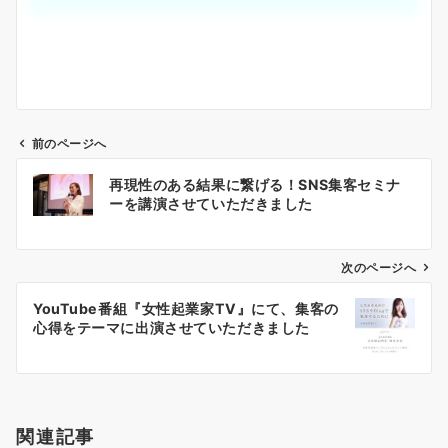
前のページへ
投
再現性のある結果に繋げる！SNS集客セミナ
稿
ーを講演させていただきました
ナ
ビ
ゲ
次のページへ
ー
YouTube番組『女性起業家TV』にて、集客の
シ
心得をテーマに出演させていただきました
ョ
ン
関連記事