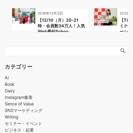
2018年12月5日
2022年
【12/10（月）20-21
【Ti
時・会員数34万人！人気
ミナー
Web番組Schoo…
ーショ
カテゴリー
AI
Book
Dairy
Instagram集客
Sence of Value
SNSマーケティング
Writing
セミナー・イベント
ビジネス・起業