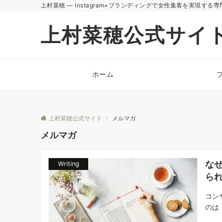
上村菜穂 — Instagram×ブランディングで女性集客を実現する専
上村菜穂公式サイ
ホーム
上村菜穂公式サイト
メルマガ
メルマガ
な
Writing
ら
コン
のは 