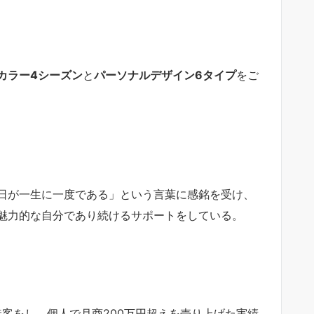
カラー4シーズン
と
パーソナルデザイン6タイプ
をご
日が一生に一度である」という言葉に感銘を受け、
魅力的な自分であり続けるサポートをしている。
接客をし、個人で月商200万円超えを売り上げた実績